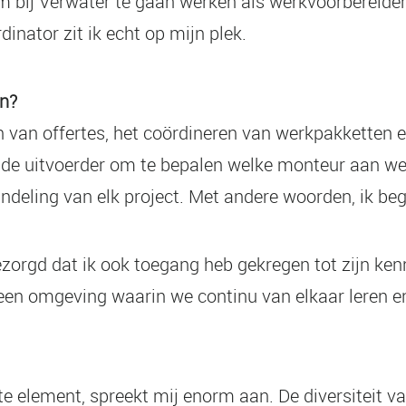
m bij Verwater te gaan werken als werkvoorbereider,
rdinator zit ik echt op mijn plek.
in?
n van offertes, het coördineren van werkpakketten 
de uitvoerder om te bepalen welke monteur aan we
andeling van elk project. Met andere woorden, ik bege
zorgd dat ik ook toegang heb gekregen tot zijn ken
 een omgeving waarin we continu van elkaar leren 
hte element, spreekt mij enorm aan. De diversiteit 