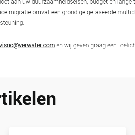
oldoet aan uw duurzaamheidseisen, budget en lange t
vice migratie omvat een grondige gefaseerde multid
rsteuning.
.visno@verwater.com
en wij geven graag een toelic
rtikelen